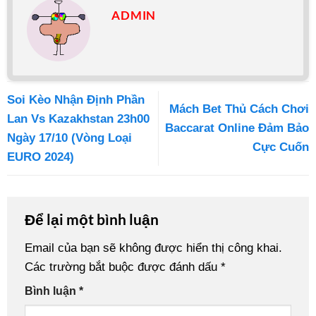
ADMIN
Soi Kèo Nhận Định Phần
Mách Bet Thủ Cách Chơi
Lan Vs Kazakhstan 23h00
Baccarat Online Đảm Bảo
Ngày 17/10 (Vòng Loại
Cực Cuốn
EURO 2024)
Để lại một bình luận
Email của bạn sẽ không được hiển thị công khai.
Các trường bắt buộc được đánh dấu
*
Bình luận
*