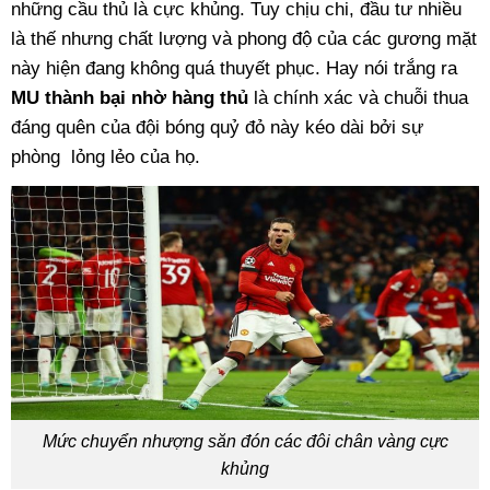
những cầu thủ là cực khủng. Tuy chịu chi, đầu tư nhiều
là thế nhưng chất lượng và phong độ của các gương mặt
này hiện đang không quá thuyết phục. Hay nói trắng ra
MU thành bại nhờ hàng thủ
là chính xác và chuỗi thua
đáng quên của đội bóng quỷ đỏ này kéo dài bởi sự
phòng lỏng lẻo của họ.
Mức chuyển nhượng săn đón các đôi chân vàng cực
khủng