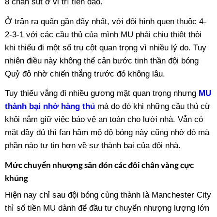
8 chân sút ở vị trí tiền đạo.
Ở trận ra quân gần đây nhất, với đội hình quen thuộc 4-
2-3-1 với các cầu thủ của mình MU phải chịu thiệt thòi
khi thiếu đi một số trụ cột quan trọng vì nhiều lý do. Tuy
nhiên điều này không thể cản bước tinh thần đội bóng
Quỷ đỏ nhờ chiến thắng trước đó không lâu.
Tuy thiếu vắng đi nhiều gương mặt quan trọng nhưng
MU
thành bại nhờ hàng thủ
mà do đó khi những cầu thủ cừ
khôi nắm giữ việc bảo vệ an toàn cho lưới nhà. Vẫn có
mặt đầy đủ thì fan hâm mộ độ bóng này cũng nhờ đó mà
phần nào tự tin hơn về sự thành bại của đội nhà.
Mức chuyển nhượng săn đón các đôi chân vàng cực
khủng
Hiện nay chỉ sau đội bóng cùng thành là Manchester City
thì số tiền MU dành để đầu tư chuyển nhượng lượng lớn