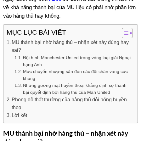
về khả năng thành bại của MU liệu có phải nhờ phần lớn
vào hàng thủ hay không.
MỤC LỤC BÀI VIẾT
MU thành bại nhờ hàng thủ – nhận xét này đúng hay
sai?
Đội hình Manchester United trong vòng loại giải Ngoại
hạng Anh
Mức chuyển nhượng săn đón các đôi chân vàng cực
khủng
Những gương mặt huyền thoại khẳng định sự thành
bại quyết định bởi hàng thủ của Man United
Phong độ thất thường của hàng thủ đội bóng huyền
thoại
Lời kết
MU thành bại nhờ hàng thủ – nhận xét này