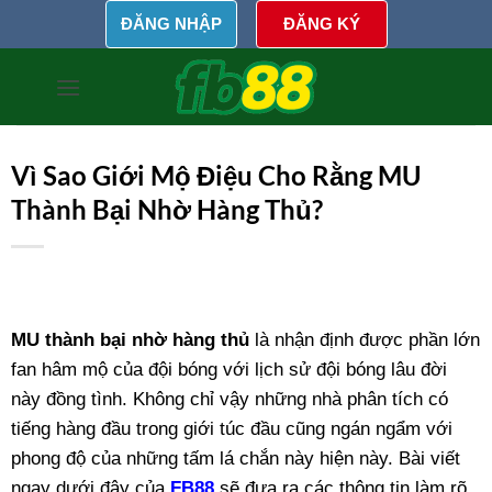
Bỏ
ĐĂNG NHẬP
ĐĂNG KÝ
qua
nội
dung
Vì Sao Giới Mộ Điệu Cho Rằng MU
Thành Bại Nhờ Hàng Thủ?
MU thành bại nhờ hàng thủ
là nhận định được phần lớn
fan hâm mộ của đội bóng với lịch sử đội bóng lâu đời
này đồng tình. Không chỉ vậy những nhà phân tích có
tiếng hàng đầu trong giới túc đầu cũng ngán ngẩm với
phong độ của những tấm lá chắn này hiện này. Bài viết
ngay dưới đây của
FB88
sẽ đưa ra các thông tin làm rõ