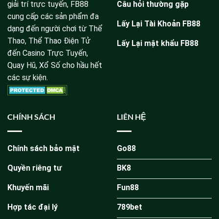
Câu hỏi thường gặp
giải trí trực tuyến, FB88
cung cấp các sản phẩm đa
Lấy Lại Tài Khoản FB88
dạng đến người chơi từ Thể
Thao, Thể Thao Điện Tử
Lấy Lại mật khẩu FB88
đến Casino Trực Tuyến,
Quay Hũ, Xổ Số cho hầu hết
các sự kiện.
CHÍNH SÁCH
LIÊN HỆ
Chính sách bảo mật
Go88
Quyền riêng tư
BK8
Khuyến mãi
Fun88
Hợp tác đại lý
789bet