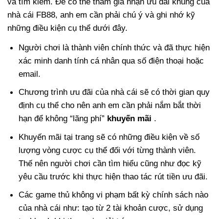
và tìm kiếm. Để có thể tham gia nhận ưu đãi khủng của
nhà cái FB88, anh em cần phải chú ý và ghi nhớ kỹ
những điều kiện cụ thể dưới đây.
Người chơi là thành viên chính thức và đã thực hiện
xác minh danh tính cá nhân qua số điện thoại hoặc
email.
Chương trình ưu đãi của nhà cái sẽ có thời gian quy
định cụ thể cho nên anh em cần phải nắm bắt thời
hạn để không “lãng phí”
khuyến mãi
.
Khuyến mãi tại trang sẽ có những điều kiện về số
lượng vòng cược cụ thể đối với từng thành viên.
Thế nên người chơi cần tìm hiểu cũng như đọc kỹ
yêu cầu trước khi thực hiện thao tác rút tiền ưu đãi.
Các game thủ không vi phạm bất kỳ chính sách nào
của nhà cái như: tạo từ 2 tài khoản cược, sử dụng