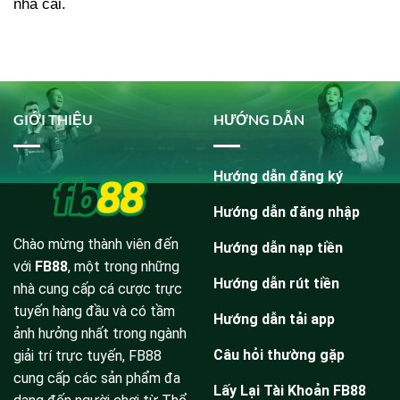
nhà cái.
GIỚI THIỆU
HƯỚNG DẪN
Hướng dẫn đăng ký
Hướng dẫn đăng nhập
Chào mừng thành viên đến
Hướng dẫn nạp tiền
với
FB88
, một trong những
Hướng dẫn rút tiền
nhà cung cấp cá cược trực
tuyến hàng đầu và có tầm
Hướng dẫn tải app
ảnh hưởng nhất trong ngành
Câu hỏi thường gặp
giải trí trực tuyến, FB88
cung cấp các sản phẩm đa
Lấy Lại Tài Khoản FB88