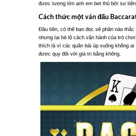
được lượng lớn anh em bet thủ bởi sự tiện
Cách thức một ván đấu Baccara
Đầu tiên, có thể bạn đọc sẽ phần nào thắc
nhưng lại hé lộ cách vận hành của trò chơi
thích là vì các quân bài úp xuống không ai
được quy đổi với giá trị bằng không.