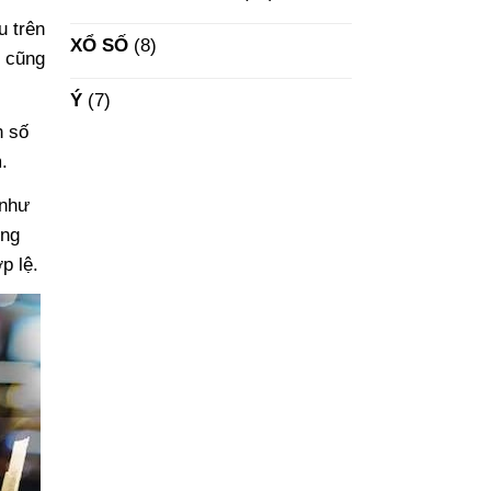
u trên
XỔ SỐ
(8)
m cũng
Ý
(7)
n số
m.
 như
ong
ợp lệ.