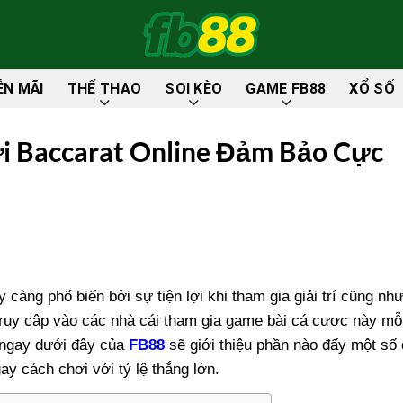
ỄN MÃI
THỂ THAO
SOI KÈO
GAME FB88
XỔ SỐ
i Baccarat Online Đảm Bảo Cực
 càng phổ biến bởi sự tiện lợi khi tham gia giải trí cũng nh
truy cập vào các nhà cái tham gia game bài cá cược này mỗ
t ngay dưới đây của
FB88
sẽ giới thiệu phần nào đấy một số 
ay cách chơi với tỷ lệ thắng lớn.