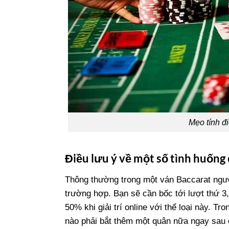
Mẹo tính đ
Điều lưu ý về một số tình huống
Thông thường trong một ván Baccarat ngườ
trường hợp. Bạn sẽ cần bốc tới lượt thứ 3
50% khi giải trí online với thể loại này. Tr
nào phải bắt thêm một quân nữa ngay sau