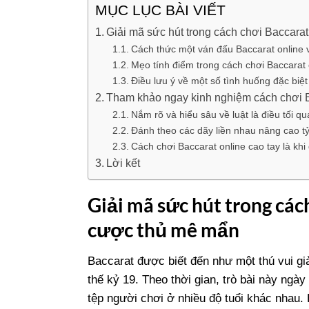
MỤC LỤC BÀI VIẾT
Giải mã sức hút trong cách chơi Baccar
Cách thức một ván đấu Baccarat online
Mẹo tính điểm trong cách chơi Baccarat
Điều lưu ý về một số tình huống đặc biệ
Tham khảo ngay kinh nghiệm cách chơi Ba
Nắm rõ và hiểu sâu về luật là điều tối q
Đánh theo các dãy liền nhau nâng cao tỷ
Cách chơi Baccarat online cao tay là khi
Lời kết
Giải mã sức hút trong các
cược thủ mê mẩn
Baccarat được biết đến như một thú vui giả
thế kỷ 19. Theo thời gian, trò bài này ngà
tệp người chơi ở nhiều độ tuổi khác nhau. H