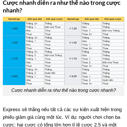
Cược nhanh diễn ra như thế nào trong cược
nhanh?
Cược nhanh diễn ra như thế nào trong cược nhanh?
Express sẽ thắng nếu tất cả các sự kiện xuất hiện trong
phiếu giảm giá cùng một lúc. Ví dụ: người chơi chọn ba
cược: hai cược có tổng lớn hơn tỉ lệ cược 2.5 và một