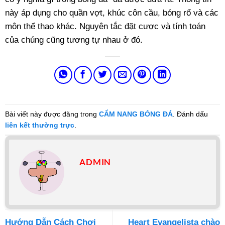
này áp dụng cho quần vợt, khúc côn cầu, bóng rổ và các
môn thể thao khác. Nguyên tắc đặt cược và tính toán
của chúng cũng tương tự nhau ở đó.
Bài viết này được đăng trong
CẨM NANG BÓNG ĐÁ
. Đánh dấu
liên kết thường trực
.
ADMIN
Hướng Dẫn Cách Chơi
Heart Evangelista chào