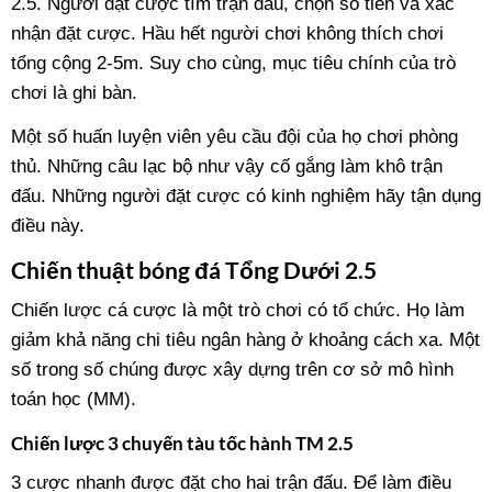
2.5. Người đặt cược tìm trận đấu, chọn số tiền và xác
nhận đặt cược. Hầu hết người chơi không thích chơi
tổng cộng 2-5m. Suy cho cùng, mục tiêu chính của trò
chơi là ghi bàn.
Một số huấn luyện viên yêu cầu đội của họ chơi phòng
thủ. Những câu lạc bộ như vậy cố gắng làm khô trận
đấu. Những người đặt cược có kinh nghiệm hãy tận dụng
điều này.
Chiến thuật bóng đá Tổng Dưới 2.5
Chiến lược cá cược là một trò chơi có tổ chức. Họ làm
giảm khả năng chi tiêu ngân hàng ở khoảng cách xa. Một
số trong số chúng được xây dựng trên cơ sở mô hình
toán học (MM).
Chiến lược 3 chuyến tàu tốc hành TM 2.5
3 cược nhanh được đặt cho hai trận đấu. Để làm điều