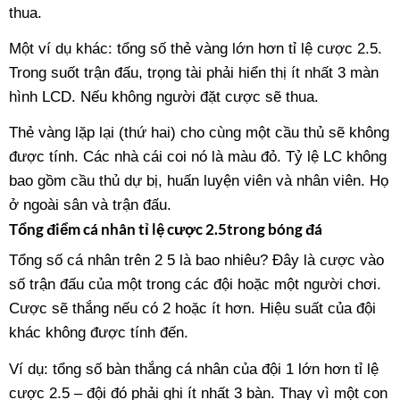
thua.
Một ví dụ khác: tổng số thẻ vàng lớn hơn tỉ lệ cược 2.5.
Trong suốt trận đấu, trọng tài phải hiển thị ít nhất 3 màn
hình LCD. Nếu không người đặt cược sẽ thua.
Thẻ vàng lặp lại (thứ hai) cho cùng một cầu thủ sẽ không
được tính. Các nhà cái coi nó là màu đỏ. Tỷ lệ LC không
bao gồm cầu thủ dự bị, huấn luyện viên và nhân viên. Họ
ở ngoài sân và trận đấu.
Tổng điểm cá nhân tỉ lệ cược 2.5trong bóng đá
Tổng số cá nhân trên 2 5 là bao nhiêu? Đây là cược vào
số trận đấu của một trong các đội hoặc một người chơi.
Cược sẽ thắng nếu có 2 hoặc ít hơn. Hiệu suất của đội
khác không được tính đến.
Ví dụ: tổng số bàn thắng cá nhân của đội 1 lớn hơn tỉ lệ
cược 2.5 – đội đó phải ghi ít nhất 3 bàn. Thay vì một con