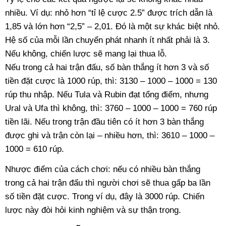
nhiều. Ví dụ: nhỏ hơn “tỉ lệ cược 2.5” được trích dẫn là
1,85 và lớn hơn “2,5” – 2,01. Đó là một sự khác biệt nhỏ.
Hệ số của mỗi lần chuyển phát nhanh ít nhất phải là 3.
Nếu không, chiến lược sẽ mang lại thua lỗ.
Nếu trong cả hai trận đấu, số bàn thắng ít hơn 3 và số
tiền đặt cược là 1000 rúp, thì: 3130 – 1000 – 1000 = 130
rúp thu nhập. Nếu Tula và Rubin đạt tổng điểm, nhưng
Ural và Ufa thì không, thì: 3760 – 1000 – 1000 = 760 rúp
tiền lãi. Nếu trong trận đầu tiên có ít hơn 3 bàn thắng
được ghi và trận còn lại – nhiều hơn, thì: 3610 – 1000 –
1000 = 610 rúp.
Nhược điểm của cách chơi: nếu có nhiều bàn thắng
trong cả hai trận đấu thì người chơi sẽ thua gấp ba lần
số tiền đặt cược. Trong ví dụ, đây là 3000 rúp. Chiến
lược này đòi hỏi kinh nghiệm và sự thận trọng.