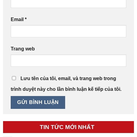
Email
*
Trang web
Lưu tên của tôi, email, và trang web trong
trình duyệt này cho lần bình luận kế tiếp của tôi.
TIN TỨC MỚI NHẤT