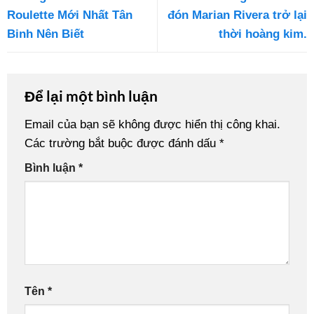
Roulette Mới Nhất Tân
đón Marian Rivera trở lại
Binh Nên Biết
thời hoàng kim.
Để lại một bình luận
Email của bạn sẽ không được hiển thị công khai.
Các trường bắt buộc được đánh dấu
*
Bình luận
*
Tên
*