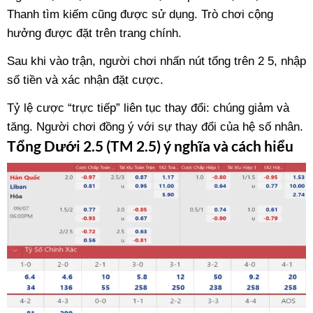
Thanh tìm kiếm cũng được sử dụng. Trò chơi cộng
hưởng được đặt trên trang chính.
Sau khi vào trận, người chơi nhấn nút tổng trên 2 5, nhập
số tiền và xác nhận đặt cược.
Tỷ lệ cược “trực tiếp” liên tục thay đổi: chúng giảm và
tăng. Người chơi đồng ý với sự thay đổi của hệ số nhân.
Tổng Dưới 2.5 (TM 2.5) ý nghĩa và cách hiểu