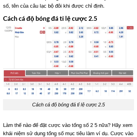
số, tên của câu lạc bộ đôi khi được chỉ định.
Cách cá độ bóng đá tỉ lệ cược 2.5
Cách cá độ bóng đá tỉ lệ cược 2.5
Làm thế nào để đặt cược vào tổng số 2 5 nữa? Hãy xem
khái niệm sử dụng tổng số mục tiêu làm ví dụ. Cược vào