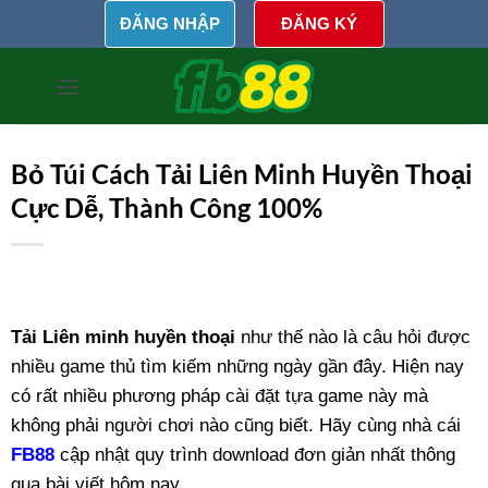
Bỏ
ĐĂNG NHẬP
ĐĂNG KÝ
qua
nội
dung
Bỏ Túi Cách Tải Liên Minh Huyền Thoại
Cực Dễ, Thành Công 100%
Tải Liên minh huyền thoại
như thế nào là câu hỏi được
nhiều game thủ tìm kiếm những ngày gần đây. Hiện nay
có rất nhiều phương pháp cài đặt tựa game này mà
không phải người chơi nào cũng biết. Hãy cùng nhà cái
FB88
cập nhật quy trình download đơn giản nhất thông
qua bài viết hôm nay.