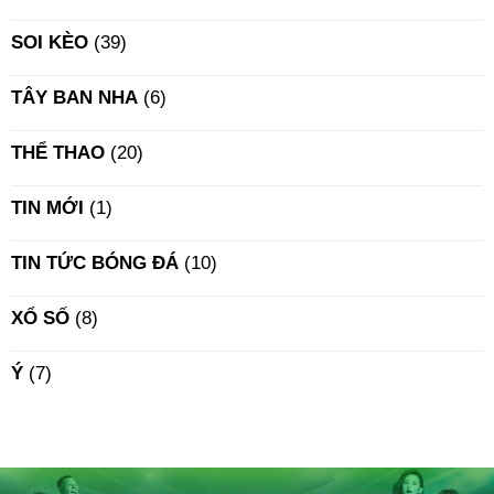
SOI KÈO
(39)
TÂY BAN NHA
(6)
THỂ THAO
(20)
TIN MỚI
(1)
TIN TỨC BÓNG ĐÁ
(10)
XỔ SỐ
(8)
Ý
(7)