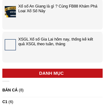
Xổ số An Giang là gì ? Cùng FB88 Khám Phá
Loại Xổ Số Này
XSGL Xổ số Gia Lai hôm nay, thống kê kết
quả XSGL theo tuần, tháng
DANH MỤC
BẮN CÁ
(8)
C1
(6)