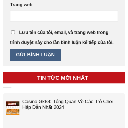
Trang web
Lưu tên của tôi, email, và trang web trong
trình duyệt này cho lần bình luận kế tiếp của tôi.
TIN TỨC MỚI NHẤT
Casino Gk88: Tổng Quan Về Các Trò Chơi
Hấp Dẫn Nhất 2024