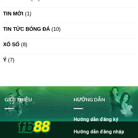
TIN MỚI
(1)
TIN TỨC BÓNG ĐÁ
(10)
XỔ SỐ
(8)
Ý
(7)
GIỚI THIỆU
HƯỚNG DẪN
Hướng dẫn đăng ký
Hướng dẫn đăng nhập