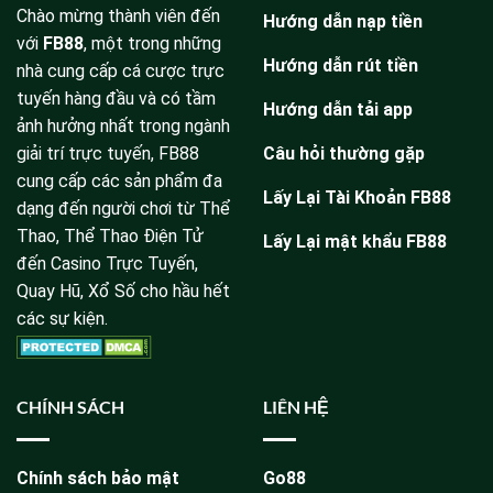
Chào mừng thành viên đến
Hướng dẫn nạp tiền
với
FB88
, một trong những
Hướng dẫn rút tiền
nhà cung cấp cá cược trực
tuyến hàng đầu và có tầm
Hướng dẫn tải app
ảnh hưởng nhất trong ngành
Câu hỏi thường gặp
giải trí trực tuyến, FB88
cung cấp các sản phẩm đa
Lấy Lại Tài Khoản FB88
dạng đến người chơi từ Thể
Thao, Thể Thao Điện Tử
Lấy Lại mật khẩu FB88
đến Casino Trực Tuyến,
Quay Hũ, Xổ Số cho hầu hết
các sự kiện.
CHÍNH SÁCH
LIÊN HỆ
Chính sách bảo mật
Go88