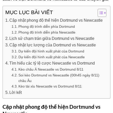
MỤC LỤC BÀI VIẾT
Cập nhật phong độ thể hiện Dortmund vs Newcastle
Phong độ trình diễn phía Dortmund
Phong độ trình diễn phía Newcastle
Lịch sử chạm trán giữa Dortmund vs Newcastle
Cập nhật lực lượng của Dortmund vs Newcastle
Dự kiến đội hình xuất phát của Dortmund
Dự kiến đội hình xuất phát của Newcastle
Tìm hiểu các tỷ lệ cược Newcastle vs Dortmund
Kèo châu Á Newcastle vs Dortmund 8/11
Soi kèo Dortmund vs Newcastle (00h45 ngày 8/11)
châu Âu
Kèo tài xỉu Newcastle vs Dortmund 8/11
Lời kết
Cập nhật phong độ thể hiện Dortmund vs