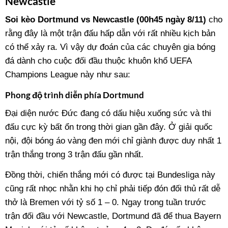
Newcastle
Soi kèo Dortmund vs Newcastle (00h45 ngày 8/11)
cho
rằng đây là một trận đấu hấp dẫn với rất nhiều kịch bản
có thể xảy ra. Vì vậy dự đoán của các chuyên gia bóng
đá dành cho cuộc đối đầu thuộc khuôn khổ UEFA
Champions League này như sau:
Phong độ trình diễn phía Dortmund
Đại diện nước Đức đang có dấu hiệu xuống sức và thi
đấu cực kỳ bất ổn trong thời gian gần đây. Ở giải quốc
nội, đội bóng áo vàng đen mới chỉ giành được duy nhất 1
trận thắng trong 3 trận đấu gần nhất.
Đồng thời, chiến thắng mới có được tại Bundesliga này
cũng rất nhọc nhằn khi họ chỉ phải tiếp đón đối thủ rất dễ
thở là Bremen với tỷ số 1 – 0. Ngay trong tuần trước
trận đối đầu với Newcastle, Dortmund đã để thua Bayern