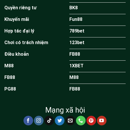
Quyền riêng tư
BK8
Khuyến mãi
Fun88
Hợp tác đại lý
789bet
Chơi có trách nhiệm
123bet
Điều khoản
FB88
M88
1XBET
FB88
M88
PG88
FB88
Mạng xã hội