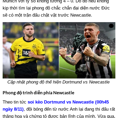
Munich với tỷ số không tưởng 4 – 0. Do đó nếu không
kịp thời tìm lại phong độ chắc chắn đại diện nước Đức
sẽ có một trận đấu chật vật trước Newcastle.
Cập nhật phong độ thể hiện Dortmund vs Newcastle
Phong độ trình diễn phía Newcastle
Theo tin tức
soi kèo Dortmund vs Newcastle (00h45
ngày 8/11)
, đội bóng đến từ nước Anh lại đang thi đấu rất
thăng hoa và chứng tỏ được bản lĩnh của mình. Vừa qua,