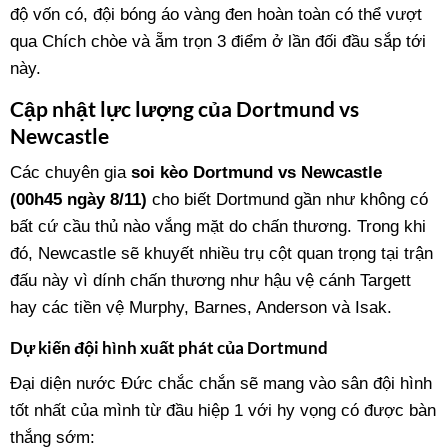
độ vốn có, đội bóng áo vàng đen hoàn toàn có thể vượt
qua Chích chòe và ẵm trọn 3 điểm ở lần đối đầu sắp tới
này.
Cập nhật lực lượng của Dortmund vs
Newcastle
Các chuyên gia
soi kèo Dortmund vs Newcastle
(00h45 ngày 8/11)
cho biết Dortmund gần như không có
bất cứ cầu thủ nào vắng mặt do chấn thương. Trong khi
đó, Newcastle sẽ khuyết nhiều trụ cột quan trọng tại trận
đấu này vì dính chấn thương như hậu vệ cánh Targett
hay các tiền vệ
Murphy, Barnes, Anderson và Isak.
Dự kiến đội hình xuất phát của Dortmund
Đại diện nước Đức chắc chắn sẽ mang vào sân đội hình
tốt nhất của mình từ đầu hiệp 1 với hy vọng có được bàn
thắng sớm: