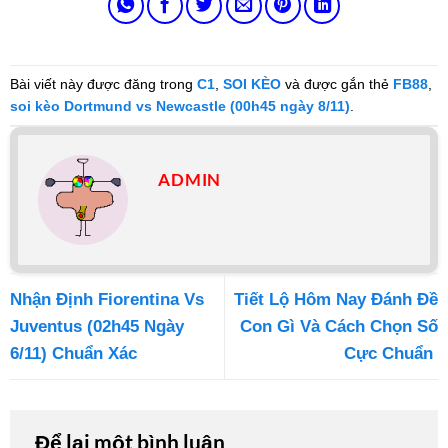
Bài viết này được đăng trong
C1
,
SOI KÈO
và được gắn thẻ
FB88
,
soi kèo Dortmund vs Newcastle (00h45 ngày 8/11)
.
ADMIN
Nhận Định Fiorentina Vs
Tiết Lộ Hôm Nay Đánh Đề
Juventus (02h45 Ngày
Con Gì Và Cách Chọn Số
6/11) Chuẩn Xác
Cực Chuẩn
Để lại một bình luận