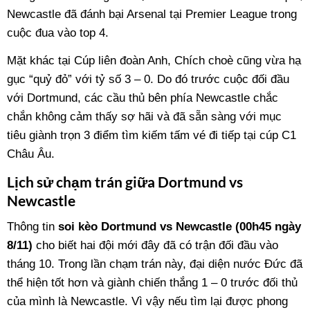
Newcastle đã đánh bại Arsenal tại Premier League trong
cuộc đua vào top 4.
Mặt khác tại Cúp liên đoàn Anh, Chích choè cũng vừa hạ
gục “quỷ đỏ” với tỷ số 3 – 0. Do đó trước cuộc đối đầu
với Dortmund, các cầu thủ bên phía Newcastle chắc
chắn không cảm thấy sợ hãi và đã sẵn sàng với mục
tiêu giành trọn 3 điểm tìm kiếm tấm vé đi tiếp tại cúp C1
Châu Âu.
Lịch sử chạm trán giữa Dortmund vs
Newcastle
Thông tin
soi kèo Dortmund vs Newcastle (00h45 ngày
8/11)
cho biết hai đội mới đây đã có trận đối đầu vào
tháng 10. Trong lần chạm trán này, đại diện nước Đức đã
thể hiện tốt hơn và giành chiến thắng 1 – 0 trước đối thủ
của mình là Newcastle. Vì vậy nếu tìm lại được phong