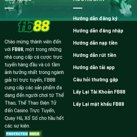
Hướng dẫn đăng ký
Hướng dẫn đăng nhập
Chào mừng thành viên đến
Hướng dẫn nạp tiền
với
FB88
, một trong những
Hướng dẫn rút tiền
nhà cung cấp cá cược trực
tuyến hàng đầu và có tầm
Hướng dẫn tải app
ảnh hưởng nhất trong ngành
Câu hỏi thường gặp
giải trí trực tuyến, FB88
cung cấp các sản phẩm đa
Lấy Lại Tài Khoản FB88
dạng đến người chơi từ Thể
Thao, Thể Thao Điện Tử
Lấy Lại mật khẩu FB88
đến Casino Trực Tuyến,
Quay Hũ, Xổ Số cho hầu hết
các sự kiện.