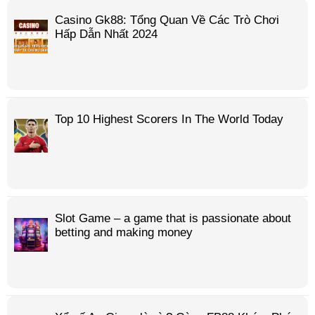
Casino Gk88: Tổng Quan Về Các Trò Chơi
Hấp Dẫn Nhất 2024
Top 10 Highest Scorers In The World Today
Slot Game – a game that is passionate about
betting and making money