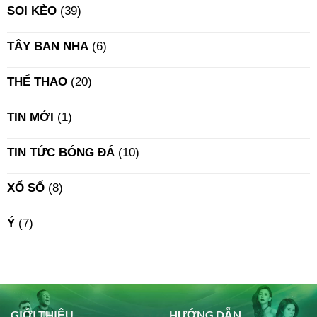
SOI KÈO
(39)
TÂY BAN NHA
(6)
THỂ THAO
(20)
TIN MỚI
(1)
TIN TỨC BÓNG ĐÁ
(10)
XỔ SỐ
(8)
Ý
(7)
GIỚI THIỆU
HƯỚNG DẪN