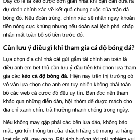
Đây có lẽ là kèo cược đơn giản nhất khi bạn cần đưa ra
dự đoán chính xác về kết quả chung cuộc của trận đá
bóng đó. Nếu đoán trúng, chính xác sẽ nhận ngay khoản
tiền nóng cực khủng nhưng nếu đoán sai lệch phải chấp
nhận mất toàn bộ số tiền trước đó.
Cần lưu ý điều gì khi tham gia cá độ bóng đá?
Lựa chọn địa chỉ nhà cái gửi gắm tài chính an toàn là
điều anh em bet thủ cần lưu ý đầu tiên khi chọn lựa tham
gia các
kèo cá độ bóng đá
. Hiện nay trên thị trường có
vô vàn lựa chọn cho anh em tuy nhiên không phải toàn
bộ các web cá cược đó đều uy tín. Bạn đọc nên tham
khảo qua những diễn đàn, hội nhóm để được mách cho
địa chỉ xanh chín, trả thưởng nhanh chóng trong ngày.
Nếu không may gặp phải các bên lừa đảo, không bảo
mật, giữ kín thông tin của khách hàng sẽ mang lại hàng
loạt rắc rối, gay go to. Rất ảnh hưởng tới trải nghiệm vui