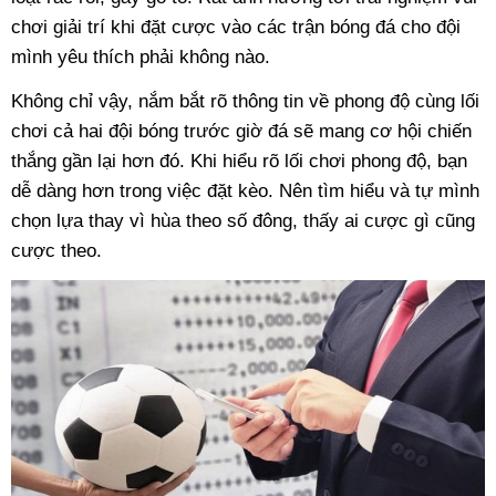
chơi giải trí khi đặt cược vào các trận bóng đá cho đội
mình yêu thích phải không nào.
Không chỉ vậy, nắm bắt rõ thông tin về phong độ cùng lối
chơi cả hai đội bóng trước giờ đá sẽ mang cơ hội chiến
thắng gần lại hơn đó. Khi hiểu rõ lối chơi phong độ, bạn
dễ dàng hơn trong việc đặt kèo. Nên tìm hiểu và tự mình
chọn lựa thay vì hùa theo số đông, thấy ai cược gì cũng
cược theo.