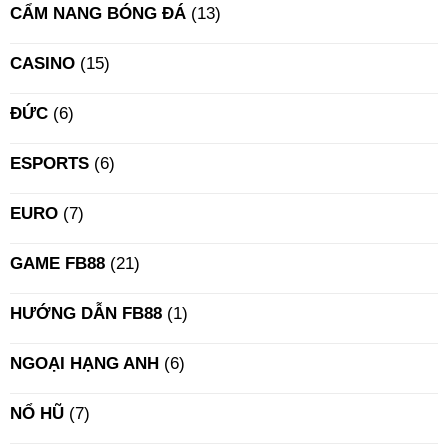
CẨM NANG BÓNG ĐÁ
(13)
CASINO
(15)
ĐỨC
(6)
ESPORTS
(6)
EURO
(7)
GAME FB88
(21)
HƯỚNG DẪN FB88
(1)
NGOẠI HẠNG ANH
(6)
NỔ HŨ
(7)