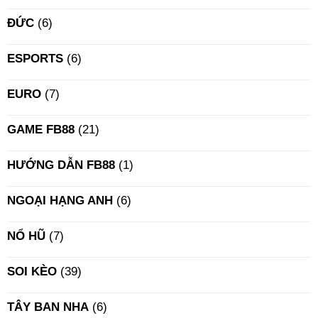
ĐỨC
(6)
ESPORTS
(6)
EURO
(7)
GAME FB88
(21)
HƯỚNG DẪN FB88
(1)
NGOẠI HẠNG ANH
(6)
NỔ HŨ
(7)
SOI KÈO
(39)
TÂY BAN NHA
(6)