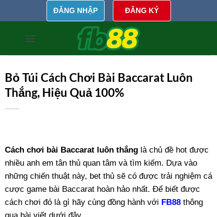
Bỏ
ĐĂNG NHẬP
ĐĂNG KÝ
qua
nội
dung
Bỏ Túi Cách Chơi Bài Baccarat Luôn
Thắng, Hiệu Quả 100%
Cách chơi bài Baccarat luôn thắng
là chủ đề hot được
nhiều anh em tân thủ quan tâm và tìm kiếm. Dựa vào
những chiến thuật này, bet thủ sẽ có được trải nghiệm cá
cược game bài Baccarat hoàn hảo nhất. Để biết được
cách chơi đó là gì hãy cùng đồng hành với
FB88
thông
qua bài viết dưới đây.