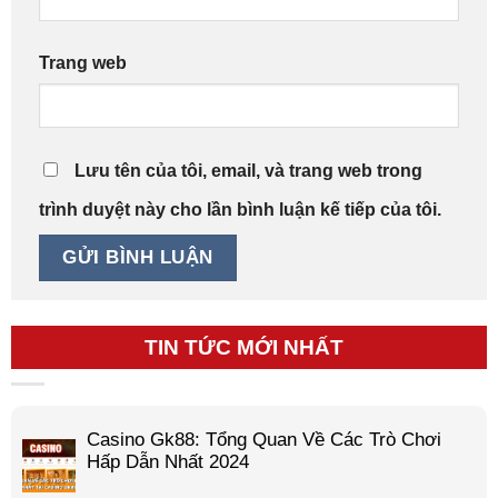
Trang web
Lưu tên của tôi, email, và trang web trong
trình duyệt này cho lần bình luận kế tiếp của tôi.
TIN TỨC MỚI NHẤT
Casino Gk88: Tổng Quan Về Các Trò Chơi
Hấp Dẫn Nhất 2024