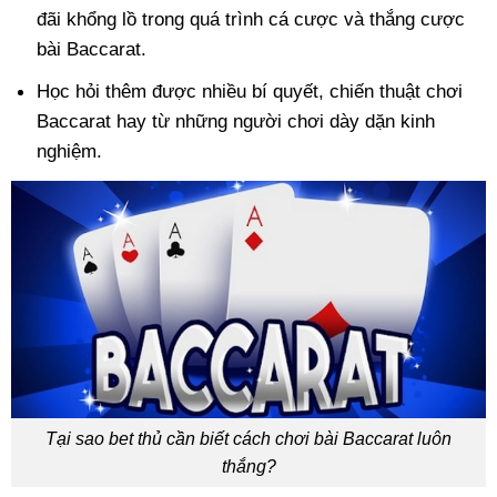
đãi khổng lồ trong quá trình cá cược và thắng cược
bài Baccarat.
Học hỏi thêm được nhiều bí quyết, chiến thuật chơi
Baccarat hay từ những người chơi dày dặn kinh
nghiệm.
Tại sao bet thủ cần biết cách chơi bài Baccarat luôn
thắng?