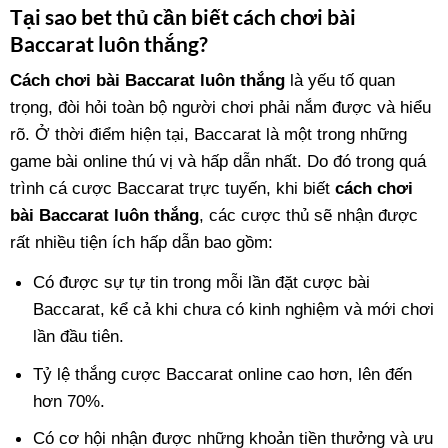
Tại sao bet thủ cần biết cách chơi bài
Baccarat luôn thắng?
Cách chơi bài Baccarat luôn thắng
là yếu tố quan
trọng, đòi hỏi toàn bộ người chơi phải nắm được và hiểu
rõ. Ở thời điểm hiện tại, Baccarat là một trong những
game bài online thú vị và hấp dẫn nhất. Do đó trong quá
trình cá cược Baccarat trực tuyến, khi biết
cách chơi
bài Baccarat luôn thắng
, các cược thủ sẽ nhận được
rất nhiều tiện ích hấp dẫn bao gồm:
Có được sự tự tin trong mỗi lần đặt cược bài
Baccarat, kể cả khi chưa có kinh nghiệm và mới chơi
lần đầu tiên.
Tỷ lệ thắng cược Baccarat online cao hơn, lên đến
hơn 70%.
Có cơ hội nhận được những khoản tiền thưởng và ưu