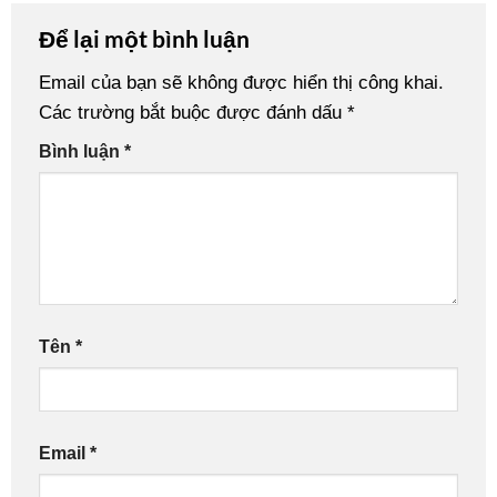
Để lại một bình luận
Email của bạn sẽ không được hiển thị công khai.
Các trường bắt buộc được đánh dấu
*
Bình luận
*
Tên
*
Email
*