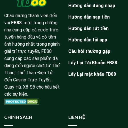
Hướng dẫn đăng nhập
Chào mừng thành viên đến
Hướng dẫn nạp tiền
với
FB88
, một trong những
Hướng dẫn rút tiền
nhà cung cấp cá cược trực
tuyến hàng đầu và có tầm
Hướng dẫn tải app
ảnh hưởng nhất trong ngành
Câu hỏi thường gặp
giải trí trực tuyến, FB88
cung cấp các sản phẩm đa
Lấy Lại Tài Khoản FB88
dạng đến người chơi từ Thể
Thao, Thể Thao Điện Tử
Lấy Lại mật khẩu FB88
đến Casino Trực Tuyến,
Quay Hũ, Xổ Số cho hầu hết
các sự kiện.
CHÍNH SÁCH
LIÊN HỆ