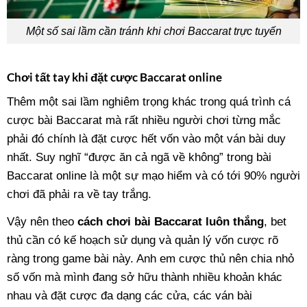
Một số sai lầm cần tránh khi chơi Baccarat trực tuyến
Chơi tất tay khi đặt cược Baccarat online
Thêm một sai lầm nghiêm trọng khác trong quá trình cá
cược bài Baccarat mà rất nhiều người chơi từng mắc
phải đó chính là đặt cược hết vốn vào một ván bài duy
nhất. Suy nghĩ “được ăn cả ngã về không” trong bài
Baccarat online là một sự mạo hiểm và có tới 90% người
chơi đã phải ra về tay trắng.
Vậy nên theo
cách chơi bài Baccarat luôn thắng
, bet
thủ cần có kế hoạch sử dụng và quản lý vốn cược rõ
ràng trong game bài này. Anh em cược thủ nên chia nhỏ
số vốn mà mình đang sở hữu thành nhiều khoản khác
nhau và đặt cược đa dạng các cửa, các ván bài