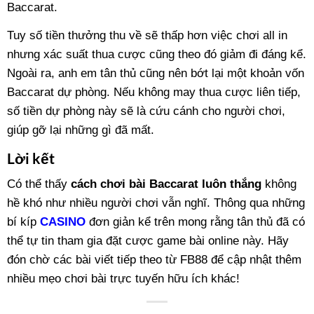
Baccarat.
Tuy số tiền thưởng thu về sẽ thấp hơn việc chơi all in
nhưng xác suất thua cược cũng theo đó giảm đi đáng kể.
Ngoài ra, anh em tân thủ cũng nên bớt lại một khoản vốn
Baccarat dự phòng. Nếu không may thua cược liên tiếp,
số tiền dự phòng này sẽ là cứu cánh cho người chơi,
giúp gỡ lại những gì đã mất.
Lời kết
Có thể thấy
cách chơi bài Baccarat luôn thắng
không
hề khó như nhiều người chơi vẫn nghĩ. Thông qua những
bí kíp
CASINO
đơn giản kể trên mong rằng tân thủ đã có
thể tự tin tham gia đặt cược game bài online này. Hãy
đón chờ các bài viết tiếp theo từ FB88 để cập nhật thêm
nhiều mẹo chơi bài trực tuyến hữu ích khác!