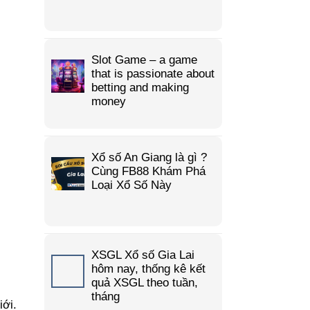
Slot Game – a game
that is passionate about
betting and making
money
Xổ số An Giang là gì ?
Cùng FB88 Khám Phá
Loại Xổ Số Này
XSGL Xổ số Gia Lai
hôm nay, thống kê kết
quả XSGL theo tuần,
tháng
iới.