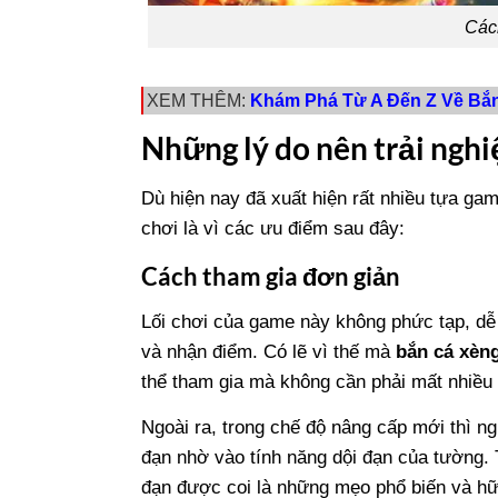
Cách
XEM THÊM:
Khám Phá Từ A Đến Z Về Bắn
Những lý do nên trải ngh
Dù hiện nay đã xuất hiện rất nhiều tựa gam
chơi là vì các ưu điểm sau đây:
Cách tham gia đơn giản
Lối chơi của game này không phức tạp, dễ
và nhận điểm. Có lẽ vì thế mà
bắn cá xèn
thể tham gia mà không cần phải mất nhiều 
Ngoài ra, trong chế độ nâng cấp mới thì n
đạn nhờ vào tính năng dội đạn của tường. 
đạn được coi là những mẹo phổ biến và h