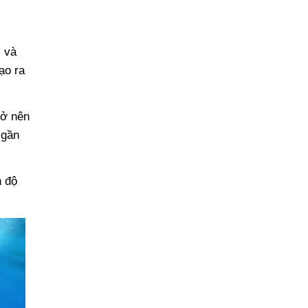
ị và
ạo ra
rở nên
 gần
h độ