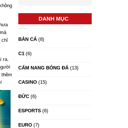
 không
DANH MỤC
Chưa
 mà
BẮN CÁ
(8)
 chỉ
C1
(6)
 ra,
người
CẨM NANG BÓNG ĐÁ
(13)
t thêm
CASINO
(15)
!
ĐỨC
(6)
ESPORTS
(6)
EURO
(7)