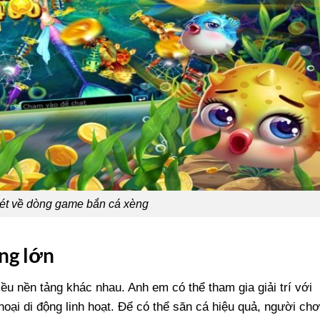
nét về dòng game bắn cá xèng
ng lớn
ều nền tảng khác nhau. Anh em có thể tham gia giải trí với
hoại di động linh hoạt. Để có thể săn cá hiệu quả, người chơ