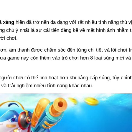
á xèng
hiện đã trở nên đa dạng với rất nhiều tính năng thú v
ng chú ý nhất là sự cải tiến đáng kể về mặt hình ảnh nhằm t
ời chơi.
 hơn, âm thanh được chăm sóc đến từng chi tiết và lối chơi t
tựa game này còn thêm vào trò chơi hơn 8 loại súng mới và
người chơi có thể linh hoạt hơn khi nâng cấp súng, tùy chỉn
 và trải nghiệm nhiều tính năng khác nhau.