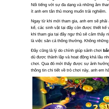
Nổi tiếng với sự đa dạng và những âm than
ít anh em tân thủ mong muốn trải nghiệm.
Ngay từ khi mới tham gia, anh em sẽ phải
kể, các sinh vật tại đây còn được thiết kế
khi tham gia tại đây ngư thủ sẽ cảm thấy 
là việc săn cá thông thường. Không những 
Đây cũng là lý do chính giúp sảnh chơi
bắ
dù được thành lập và hoạt động khá lâu n
chơi.
Qua đó mới thấy được sự ảnh hưởng 
thông tin chi tiết về trò chơi này, anh em