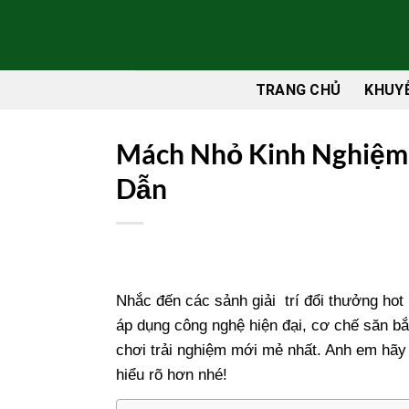
Bỏ
qua
nội
dung
TRANG CHỦ
KHUY
Mách Nhỏ Kinh Nghiệm 
Dẫn
Nhắc đến các sảnh giải trí đổi thưởng hot 
áp dụng công nghệ hiện đại, cơ chế săn bắ
chơi trải nghiệm mới mẻ nhất. Anh em hã
hiểu rõ hơn nhé!