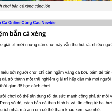
 chơi bắn cá xèng trúng lớn
 Cá Online Cùng Các Newbie
iệm bắn cá xèng
e giải trí mới nhưng sân chơi này vẫn thu hút rất nhiều ngư
 hiểu bởi người chơi chỉ cần ngắm vàng cá bơi, bấm để tấn
g
đã trở thành một trải nghiệm giải trí hấp dẫn mà mọi người
thời gian để học cách chơi.
gười chơi có thể tận dụng tối đa sức mạnh công phá từ mỗi v
Trong số đó, cách bắn cá theo hình bi và tấn công từ hai h
ữu ích nhất mà anh em có thể tham khảo xem sao nhé.