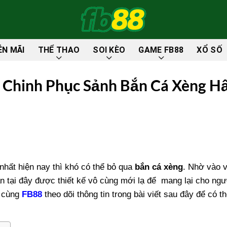
ỄN MÃI
THỂ THAO
SOI KÈO
GAME FB88
XỔ SỐ
Chinh Phục Sảnh Bắn Cá Xèng H
nhất hiện nay thì khó có thể bỏ qua
bắn cá xèng
. Nhờ vào v
n tại đây được thiết kế vô cùng mới lạ để mang lại cho ngư
y cùng
FB88
theo dõi thông tin trong bài viết sau đây để có t