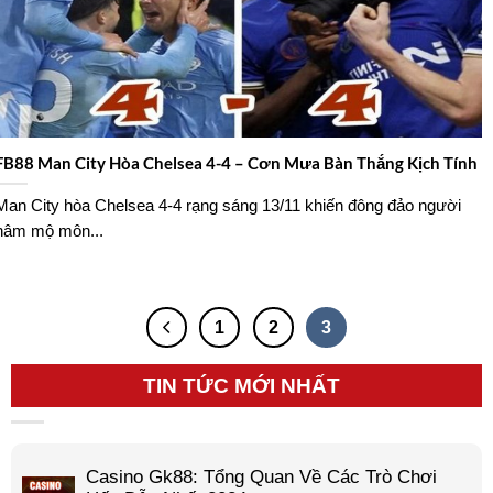
FB88 Man City Hòa Chelsea 4-4 – Cơn Mưa Bàn Thắng Kịch Tính
Man City hòa Chelsea 4-4 rạng sáng 13/11 khiến đông đảo người
hâm mộ môn...
1
2
3
TIN TỨC MỚI NHẤT
Casino Gk88: Tổng Quan Về Các Trò Chơi