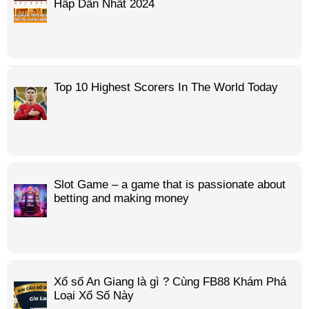
Hấp Dẫn Nhất 2024
Top 10 Highest Scorers In The World Today
Slot Game – a game that is passionate about
betting and making money
Xổ số An Giang là gì ? Cùng FB88 Khám Phá
Loại Xổ Số Này