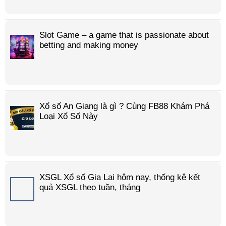
Slot Game – a game that is passionate about
betting and making money
Xổ số An Giang là gì ? Cùng FB88 Khám Phá
Loại Xổ Số Này
XSGL Xổ số Gia Lai hôm nay, thống kê kết
quả XSGL theo tuần, tháng