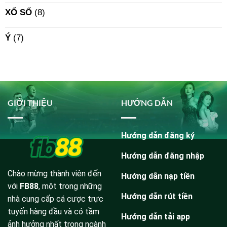
XỔ SỐ
(8)
Ý
(7)
GIỚI THIỆU
HƯỚNG DẪN
Hướng dẫn đăng ký
Hướng dẫn đăng nhập
Chào mừng thành viên đến
Hướng dẫn nạp tiền
với
FB88
, một trong những
Hướng dẫn rút tiền
nhà cung cấp cá cược trực
tuyến hàng đầu và có tầm
Hướng dẫn tải app
ảnh hưởng nhất trong ngành