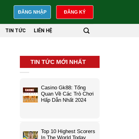
ĐĂNG NHẬP
ĐĂNG KÝ
TIN TỨC
LIÊN HỆ
TIN TỨC MỚI NHẤT
Casino Gk88: Tổng
Quan Về Các Trò Chơi
Hấp Dẫn Nhất 2024
Top 10 Highest Scorers
In The World Today