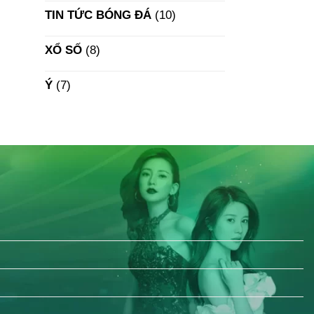
TIN TỨC BÓNG ĐÁ
(10)
XỔ SỐ
(8)
Ý
(7)