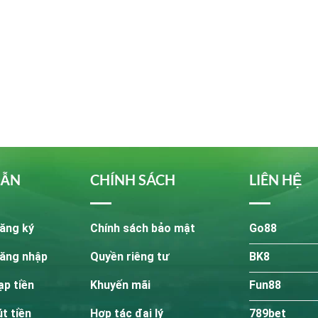
DẪN
CHÍNH SÁCH
LIÊN HỆ
ăng ký
Chính sách bảo mật
Go88
ăng nhập
Quyền riêng tư
BK8
p tiền
Khuyến mãi
Fun88
t tiền
Hợp tác đại lý
789bet