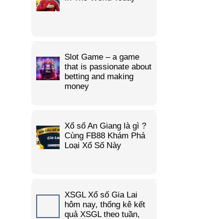
Slot Game – a game
that is passionate about
betting and making
money
Xổ số An Giang là gì ?
Cùng FB88 Khám Phá
Loại Xổ Số Này
XSGL Xổ số Gia Lai
hôm nay, thống kê kết
quả XSGL theo tuần,