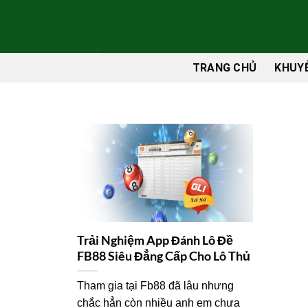
Bỏ
qua
nội
dung
TRANG CHỦ
KHUY
Trải Nghiệm App Đánh Lô Đề
FB88 Siêu Đẳng Cấp Cho Lô Thủ
Tham gia tại Fb88 đã lâu nhưng
chắc hẳn còn nhiều anh em chưa