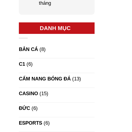
tháng
DANH MỤC
BẮN CÁ
(8)
C1
(6)
CẨM NANG BÓNG ĐÁ
(13)
CASINO
(15)
ĐỨC
(6)
ESPORTS
(6)