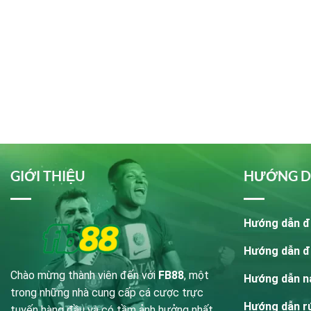
GIỚI THIỆU
HƯỚNG 
Hướng dẫn đ
Hướng dẫn đ
Chào mừng thành viên đến với
FB88
, một
Hướng dẫn nạ
trong những nhà cung cấp cá cược trực
Hướng dẫn rú
tuyến hàng đầu và có tầm ảnh hưởng nhất